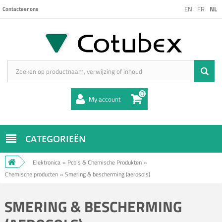
EN
FR
NL
Contacteer ons
0
My account
CATEGORIEËN
Elektronica
»
Pcb's & Chemische Produkten
»
Chemische producten
»
Smering & bescherming (aerosols)
SMERING & BESCHERMING