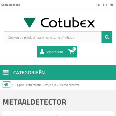
EN
FR
NL
Contacteer ons
0
My account
CATEGORIEËN
Openluchtrecreatie
»
Vrije tijd
»
Metaaldetector
METAALDETECTOR