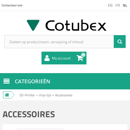
EN
FR
NL
Contacteer ons
0
My account
CATEGORIEËN
3D-Printer
»
Vrije tijd
»
Accessoires
ACCESSOIRES