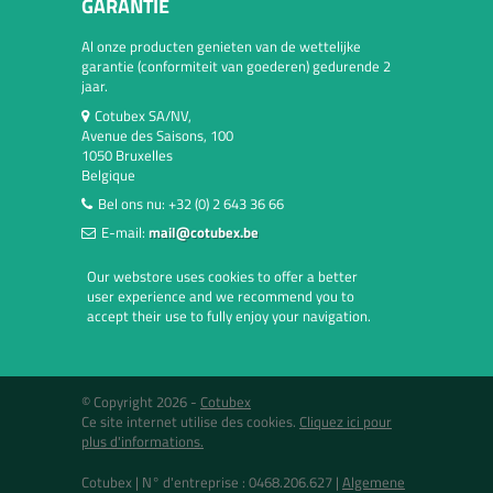
GARANTIE
Al onze producten genieten van de wettelijke
garantie (conformiteit van goederen) gedurende 2
jaar.
Cotubex SA/NV,
Avenue des Saisons, 100
1050 Bruxelles
Belgique
Bel ons nu:
+32 (0) 2 643 36 66
E-mail:
mail@cotubex.be
Our webstore uses cookies to offer a better
user experience and we recommend you to
accept their use to fully enjoy your navigation.
© Copyright 2026 -
Cotubex
Ce site internet utilise des cookies.
Cliquez ici pour
plus d'informations.
Cotubex |
N° d'entreprise : 0468.206.627
|
Algemene