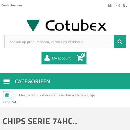
EN
FR
NL
Contacteer ons
0
My account
CATEGORIEËN
Elektronica
»
Aktieve componenten
»
Chips
»
Chips
serie 74HC..
CHIPS SERIE 74HC..