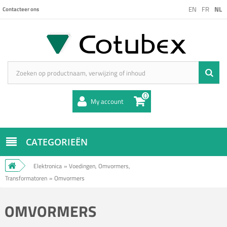
EN
FR
NL
Contacteer ons
0
My account
CATEGORIEËN
Elektronica
»
Voedingen, Omvormers,
Transformatoren
»
Omvormers
OMVORMERS