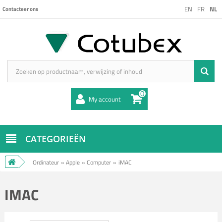
EN
FR
NL
Contacteer ons
0
My account
CATEGORIEËN
Ordinateur
»
Apple
»
Computer
»
iMAC
IMAC