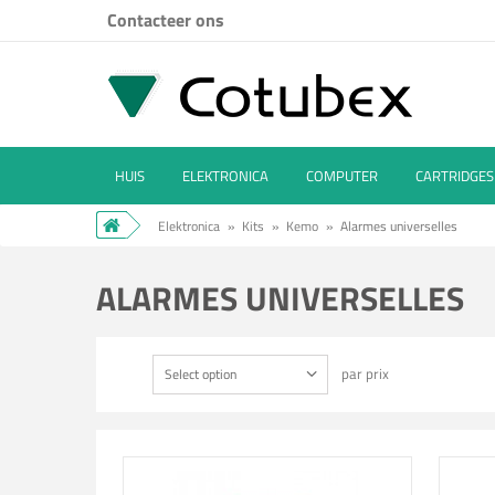
Contacteer ons
HUIS
ELEKTRONICA
COMPUTER
CARTRIDGES
Elektronica
»
Kits
»
Kemo
»
Alarmes universelles
ALARMES UNIVERSELLES
par prix
Select option