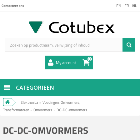
EN
FR
NL
Contacteer ons
0
My account
CATEGORIEËN
Elektronica
»
Voedingen, Omvormers,
Transformatoren
»
Omvormers
»
DC-DC-omvormers
DC-DC-OMVORMERS