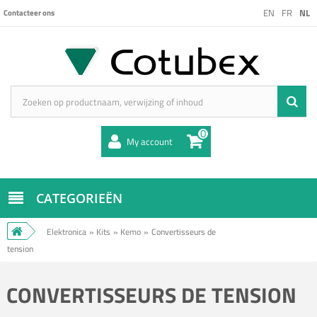
EN
FR
NL
Contacteer ons
0
My account
CATEGORIEËN
Elektronica
»
Kits
»
Kemo
»
Convertisseurs de
tension
CONVERTISSEURS DE TENSION