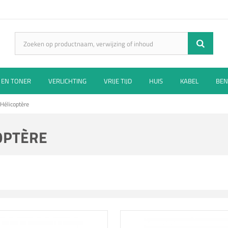
 EN TONER
VERLICHTING
VRIJE TIJD
HUIS
KABEL
BEN
 Hélicoptère
COPTÈRE