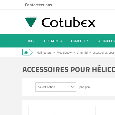
Contacteer ons
HUIS
ELEKTRONICA
COMPUTER
CARTRIDGES
Helikopters
»
Modelbouw
»
Vrije tijd
»
accessoires pour
ACCESSOIRES POUR HÉLI
par prix
Select option