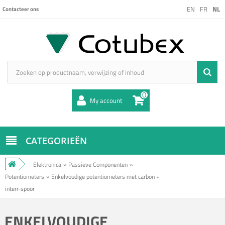
EN
FR
NL
Contacteer ons
0
My account
CATEGORIEËN
Elektronica
»
Passieve Componenten
»
Potentiometers
»
Enkelvoudige potentiometers met carbon +
interr-spoor
ENKELVOUDIGE