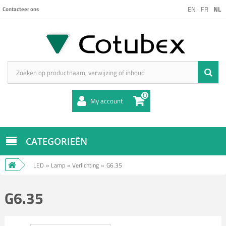
EN
FR
NL
Contacteer ons
0
My account
CATEGORIEËN
LED
»
Lamp
»
Verlichting
»
G6.35
G6.35