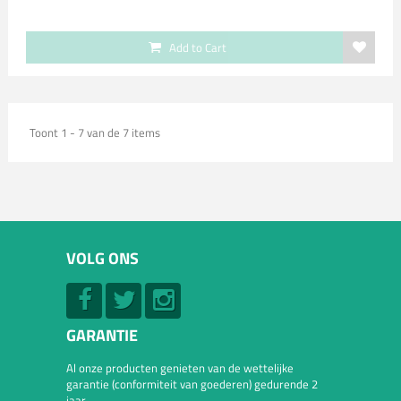
Add to Cart
Toont 1 - 7 van de 7 items
VOLG ONS
GARANTIE
Al onze producten genieten van de wettelijke
garantie (conformiteit van goederen) gedurende 2
jaar.