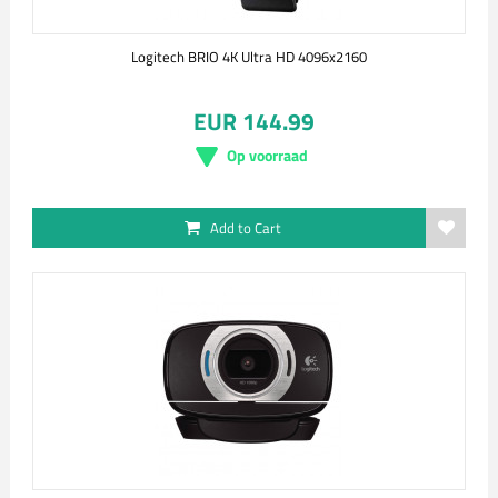
Logitech BRIO 4K Ultra HD 4096x2160
EUR 144.99
Op voorraad
Add to Cart