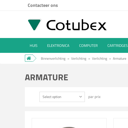
Contacteer ons
HUIS
ELEKTRONICA
COMPUTER
CARTRIDGES
Binnenverlichting
»
Verlichting
»
Verlichting
»
Armature
ARMATURE
par prix
Select option