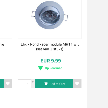
rre
Elix - Rond kader module MR11 wit
u
(set van 3 stuks)
EUR 9.99
Op voorraad
Add to Cart