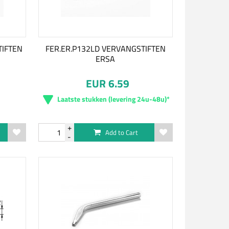
TIFTEN
FER.ER.P132LD VERVANGSTIFTEN
ERSA
EUR 6.59
Laatste stukken (levering 24u-48u)*
Add to Cart