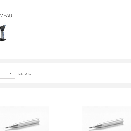
UMEAU
par prix