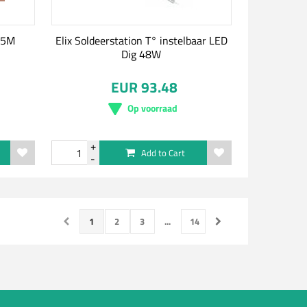
.5M
Elix Soldeerstation T° instelbaar LED
Dig 48W
EUR 93.48
Op voorraad
Add to Cart
1
2
3
...
14