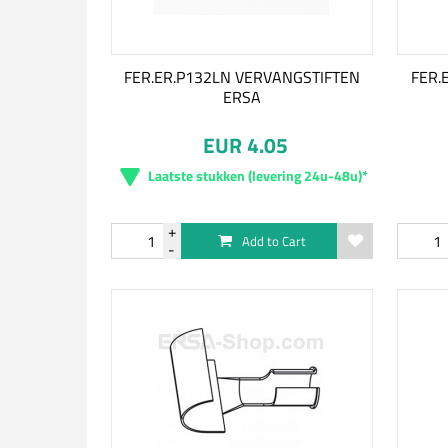
FER.ER.P132LN VERVANGSTIFTEN
FER.
ERSA
EUR 4.05
Laatste stukken (levering 24u-48u)*
Add to Cart