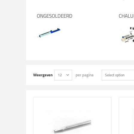
ONGESOLDEERD
CHAL
Weergeven
per pagina
12
Select option