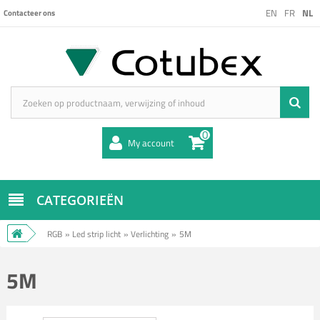
EN
FR
NL
Contacteer ons
0
My account
CATEGORIEËN
RGB
»
Led strip licht
»
Verlichting
»
5M
5M