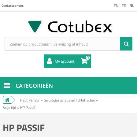
EN
FR
NL
Contacteer ons
0
My account
CATEGORIEËN
Haut Parleur
»
Geluidsinstallatie en lichteffecten
»
Vrije tijd
»
HP Passif
HP PASSIF