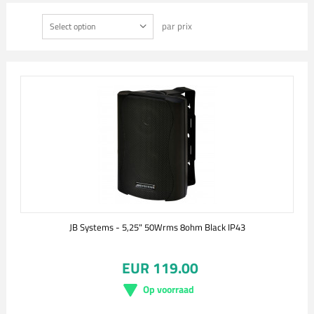
par prix
Select option
JB Systems - 5,25" 50Wrms 8ohm Black IP43
EUR 119.00
Op voorraad