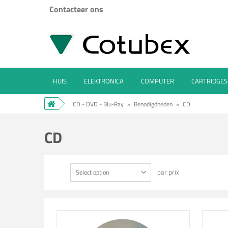
Contacteer ons
HUIS
ELEKTRONICA
COMPUTER
CARTRIDGES
CD - DVD - Blu-Ray
»
Benodigdheden
»
CD
CD
par prix
Select option