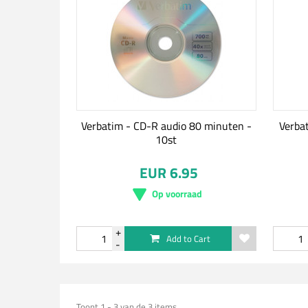
Verbatim - CD-R audio 80 minuten -
Verba
10st
EUR 6.95
Op voorraad
Add to Cart
Toont 1 - 3 van de 3 items