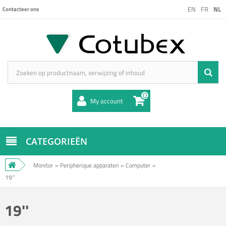
EN
FR
NL
Contacteer ons
0
My account
CATEGORIEËN
Monitor
»
Peripherique apparaten
»
Computer
»
19''
19''