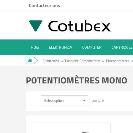
Contacteer ons
HUIS
ELEKTRONICA
COMPUTER
CARTRIDGES
Elektronica
»
Passieve Componenten
»
Potentiometers
»
POTENTIOMÈTRES MONO
par prix
Select option