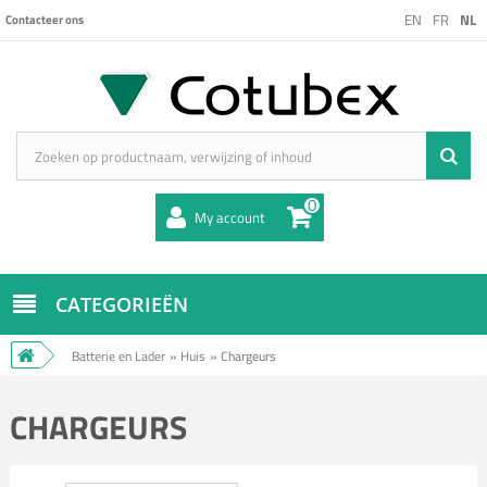
EN
FR
NL
Contacteer ons
0
My account
CATEGORIEËN
Batterie en Lader
»
Huis
»
Chargeurs
CHARGEURS