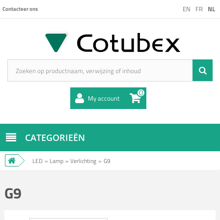
EN
FR
NL
Contacteer ons
0
My account
CATEGORIEËN
LED
»
Lamp
»
Verlichting
»
G9
G9