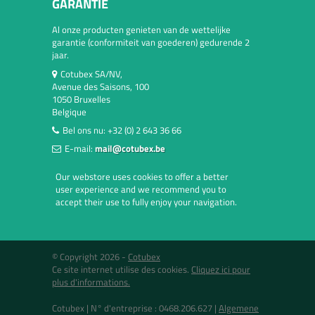
GARANTIE
Al onze producten genieten van de wettelijke
garantie (conformiteit van goederen) gedurende 2
jaar.
Cotubex SA/NV,
Avenue des Saisons, 100
1050 Bruxelles
Belgique
Bel ons nu:
+32 (0) 2 643 36 66
E-mail:
mail@cotubex.be
Our webstore uses cookies to offer a better
user experience and we recommend you to
accept their use to fully enjoy your navigation.
© Copyright 2026 -
Cotubex
Ce site internet utilise des cookies.
Cliquez ici pour
plus d'informations.
Cotubex |
N° d'entreprise : 0468.206.627
|
Algemene