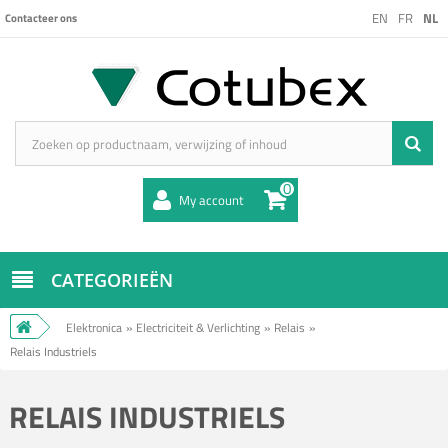
EN
FR
NL
Contacteer ons
0
My account
CATEGORIEËN
Elektronica
»
Electriciteit & Verlichting
»
Relais
»
Relais Industriels
RELAIS INDUSTRIELS