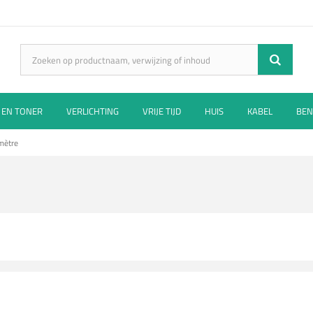
 EN TONER
VERLICHTING
VRIJE TIJD
HUIS
KABEL
BEN
mètre