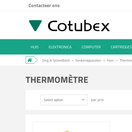
Contacteer ons
HUIS
ELEKTRONICA
COMPUTER
CARTRIDGES
Zorg & Gezondheid
»
Keukenapparaten
»
Huis
»
Thermo
THERMOMÈTRE
par prix
Select option