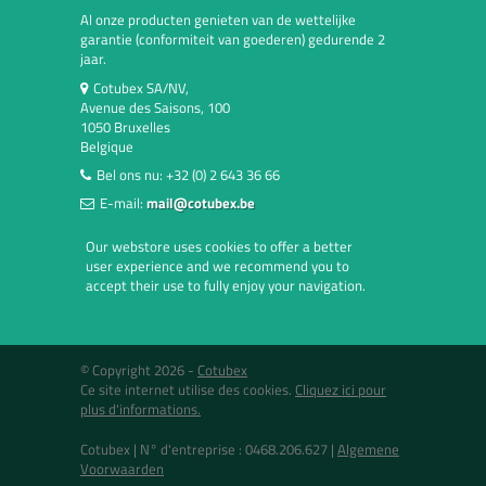
Al onze producten genieten van de wettelijke
garantie (conformiteit van goederen) gedurende 2
jaar.
Cotubex SA/NV,
Avenue des Saisons, 100
1050 Bruxelles
Belgique
Bel ons nu:
+32 (0) 2 643 36 66
E-mail:
mail@cotubex.be
Our webstore uses cookies to offer a better
user experience and we recommend you to
accept their use to fully enjoy your navigation.
© Copyright 2026 -
Cotubex
Ce site internet utilise des cookies.
Cliquez ici pour
plus d'informations.
Cotubex |
N° d'entreprise : 0468.206.627
|
Algemene
Voorwaarden