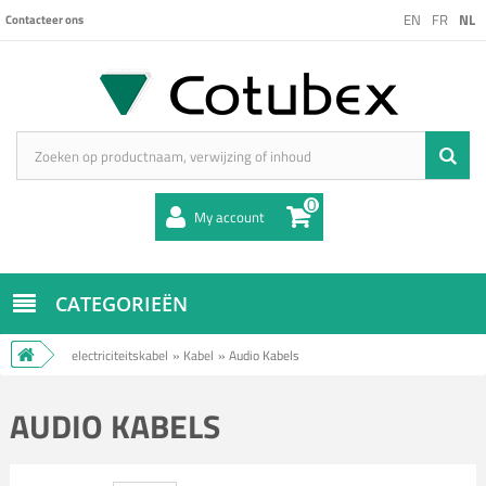
EN
FR
NL
Contacteer ons
0
My account
CATEGORIEËN
electriciteitskabel
»
Kabel
»
Audio Kabels
AUDIO KABELS