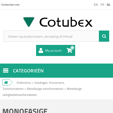
EN
FR
NL
Contacteer ons
0
My account
CATEGORIEËN
Elektronica
»
Voedingen, Omvormers,
Transformatoren
»
Monofasige transformatoren
»
Monofasige
veiligheidstransformatoren
MONOFASIGE