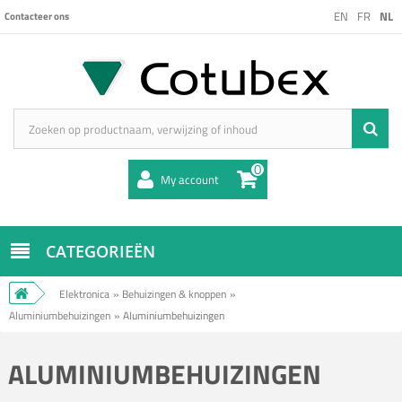
EN
FR
NL
Contacteer ons
0
My account
CATEGORIEËN
Elektronica
»
Behuizingen & knoppen
»
Aluminiumbehuizingen
»
Aluminiumbehuizingen
ALUMINIUMBEHUIZINGEN