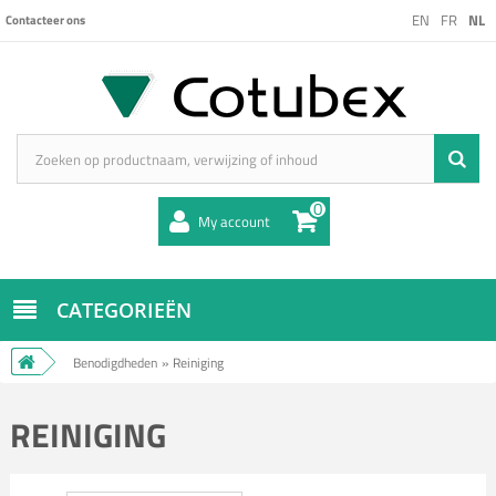
EN
FR
NL
Contacteer ons
0
My account
CATEGORIEËN
Benodigdheden
»
Reiniging
REINIGING