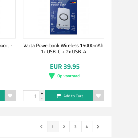
oort -
Varta Powerbank Wireless 15000mAh
1x USB-C + 2x USB-A
EUR 39.95
Op voorraad
Add to Cart
1
2
3
4