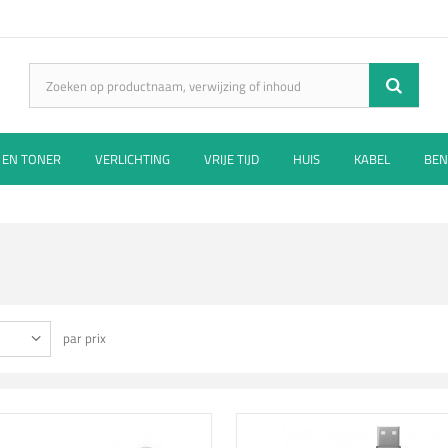
 EN TONER
VERLICHTING
VRIJE TIJD
HUIS
KABEL
BEN
par prix