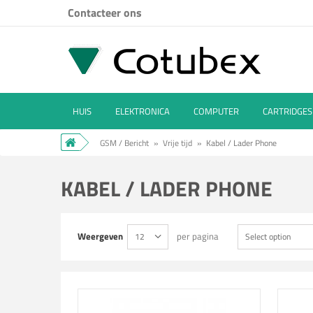
Contacteer ons
HUIS
ELEKTRONICA
COMPUTER
CARTRIDGES
GSM / Bericht
»
Vrije tijd
»
Kabel / Lader Phone
KABEL / LADER PHONE
Weergeven
per pagina
12
Select option