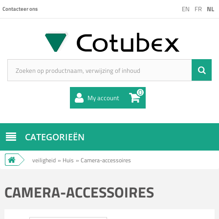
EN
FR
NL
Contacteer ons
0
My account
CATEGORIEËN
veiligheid
»
Huis
»
Camera-accessoires
CAMERA-ACCESSOIRES