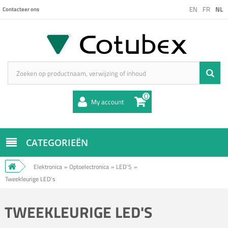
EN
FR
NL
Contacteer ons
0
My account
CATEGORIEËN
Elektronica
»
Optoelectronica
»
LED'S
»
Tweekleurige LED's
TWEEKLEURIGE LED'S