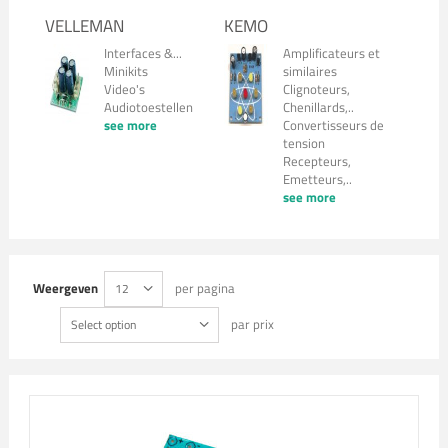
VELLEMAN
KEMO
Interfaces &...
Amplificateurs et
Minikits
similaires
Video's
Clignoteurs,
Audiotoestellen
Chenillards,..
see more
Convertisseurs de
tension
Recepteurs,
Emetteurs,..
see more
Weergeven
per pagina
12
par prix
Select option