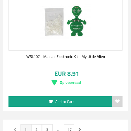
WSL107 - Madlab Electronic Kit - My Little Alien
EUR 8.91
Op voorraad
Add to Cart
1
2
3
...
17