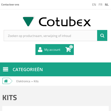
EN
FR
NL
Contacteer ons
0
My account
CATEGORIEËN
Elektronica
»
Kits
KITS