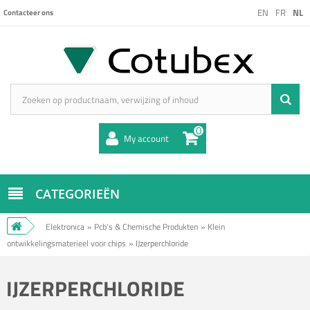
EN
FR
NL
Contacteer ons
0
My account
CATEGORIEËN
Elektronica
»
Pcb's & Chemische Produkten
»
Klein
ontwikkelingsmaterieel voor chips
»
IJzerperchloride
IJZERPERCHLORIDE