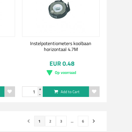
Instelpotentiometers koolbaan
horizontaal 4.7M
EUR 0.48
Op voorraad
Add to Cart
1
2
3
...
6