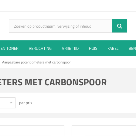
 EN TONER
VERLICHTING
VRIJE TIJD
HUIS
KABEL
BEN
Aanpasbare potentiometers met carbonspoor
ETERS MET CARBONSPOOR
par prix