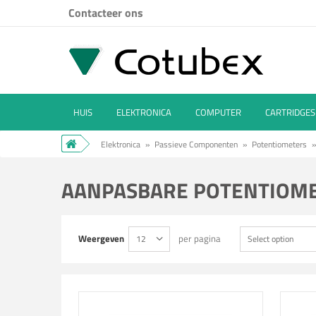
Contacteer ons
HUIS
ELEKTRONICA
COMPUTER
CARTRIDGES
Elektronica
»
Passieve Componenten
»
Potentiometers
»
AANPASBARE POTENTIOM
Weergeven
per pagina
12
Select option