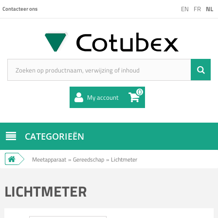
EN
FR
NL
Contacteer ons
0
My account
CATEGORIEËN
Meetapparaat
»
Gereedschap
»
Lichtmeter
LICHTMETER