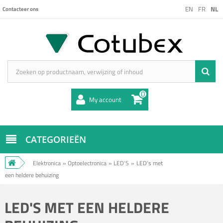
EN
FR
NL
Contacteer ons
0
My account
CATEGORIEËN
Elektronica
»
Optoelectronica
»
LED'S
»
LED's met
een heldere behuizing
LED'S MET EEN HELDERE