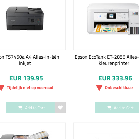
on TS7450a A4 Alles-in-één
Epson EcoTank ET-2856 Alles
Inkjet
kleurenprinter
EUR 139.95
EUR 333.96
Tijdelijk niet op voorraad
Onbeschikbaar
Add to Cart
Add to Cart