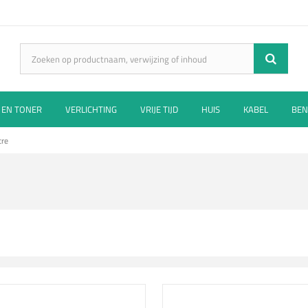
 EN TONER
VERLICHTING
VRIJE TIJD
HUIS
KABEL
BEN
cre