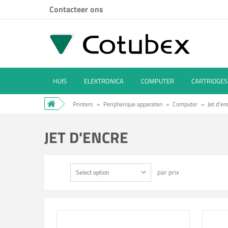
Contacteer ons
HUIS
ELEKTRONICA
COMPUTER
CARTRIDGES
Printers
»
Peripherique apparaten
»
Computer
»
Jet d'en
JET D'ENCRE
par prix
Select option