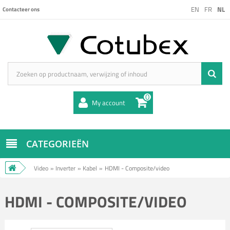
EN
FR
NL
Contacteer ons
0
My account
CATEGORIEËN
Video
»
Inverter
»
Kabel
»
HDMI - Composite/video
HDMI - COMPOSITE/VIDEO