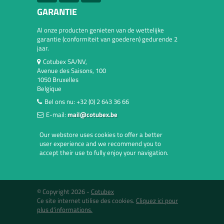
GARANTIE
Al onze producten genieten van de wettelijke
garantie (conformiteit van goederen) gedurende 2
jaar.
Cotubex SA/NV,
Avenue des Saisons, 100
1050 Bruxelles
Belgique
Bel ons nu:
+32 (0) 2 643 36 66
E-mail:
mail@cotubex.be
Our webstore uses cookies to offer a better
user experience and we recommend you to
accept their use to fully enjoy your navigation.
© Copyright 2026 -
Cotubex
Ce site internet utilise des cookies.
Cliquez ici pour
plus d'informations.