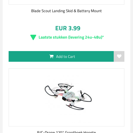
Blade Scout Landing Skid & Battery Mount
EUR 3.99
Laatste stukken (levering 24u-48u)*
Add to Cart
R/C-Drone 120° Groothoek Hoogte