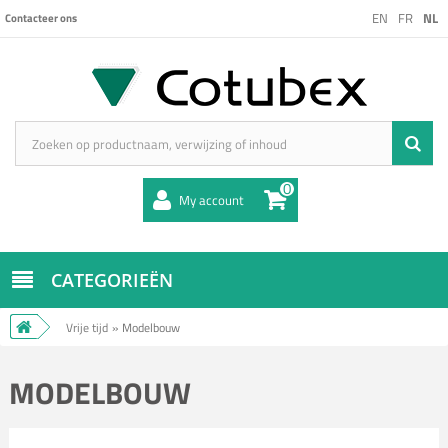
EN
FR
NL
Contacteer ons
0
My account
CATEGORIEËN
Vrije tijd
»
Modelbouw
MODELBOUW