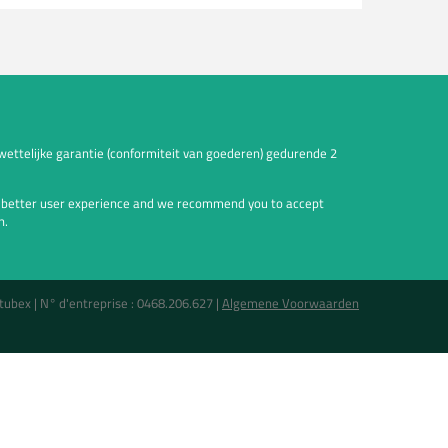
wettelijke garantie (conformiteit van goederen) gedurende 2
a better user experience and we recommend you to accept
n.
tubex |
N° d'entreprise : 0468.206.627
|
Algemene Voorwaarden