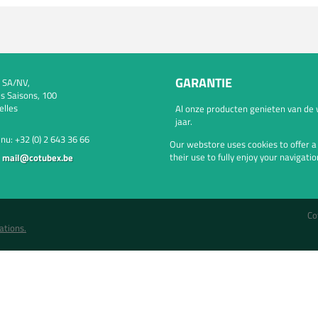
GARANTIE
 SA/NV,
s Saisons, 100
elles
Al onze producten genieten van de 
jaar.
 nu:
+32 (0) 2 643 36 66
Our webstore uses cookies to offer 
their use to fully enjoy your navigatio
:
mail@cotubex.be
Co
ations.