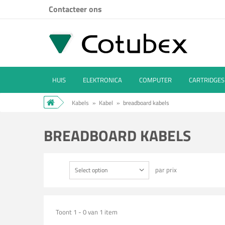
Contacteer ons
HUIS
ELEKTRONICA
COMPUTER
CARTRIDGES
Kabels
»
Kabel
»
breadboard kabels
BREADBOARD KABELS
par prix
Select option
Toont 1 - 0 van 1 item