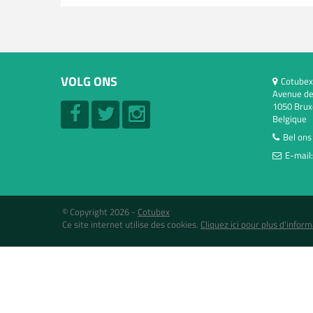
VOLG ONS
Cotubex
Avenue de
1050 Brux
Belgique
Bel ons
E-mail
© Copyright 2026 -
Cotubex
Ce site internet utilise des cookies.
Cliquez ici pour plus d'inform