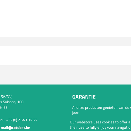
GARANTIE
 SA/NV,
s Saisons, 100
elles
Al onze producten genieten van de 
jaar.
 nu:
+32 (0) 2 643 36 66
Our webstore uses cookies to offer 
their use to fully enjoy your navigatio
:
mail@cotubex.be