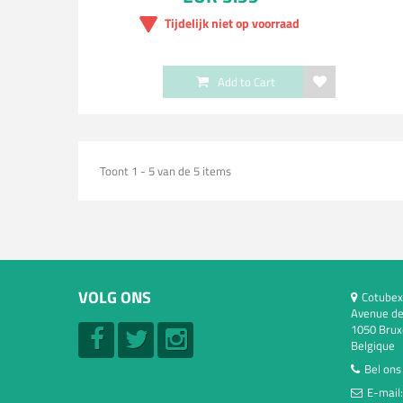
Tijdelijk niet op voorraad
Add to Cart
Toont 1 - 5 van de 5 items
VOLG ONS
Cotubex
Avenue de
1050 Brux
Belgique
Bel ons
E-mail