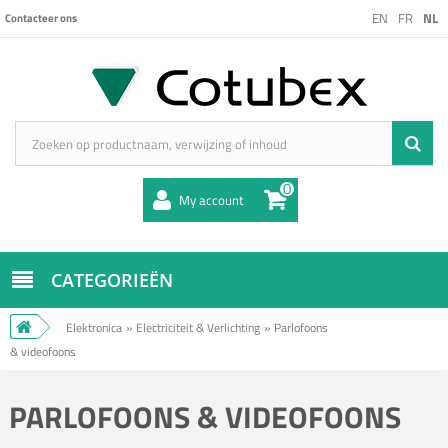
EN
FR
NL
Contacteer ons
0
My account
CATEGORIEËN
Elektronica
»
Electriciteit & Verlichting
»
Parlofoons
& videofoons
PARLOFOONS & VIDEOFOONS