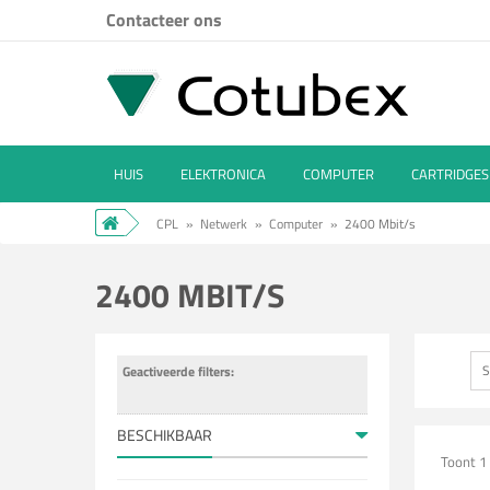
Contacteer ons
HUIS
ELEKTRONICA
COMPUTER
CARTRIDGES
CPL
»
Netwerk
»
Computer
»
2400 Mbit/s
2400 MBIT/S
S
Geactiveerde filters:
BESCHIKBAAR
Toont 1 