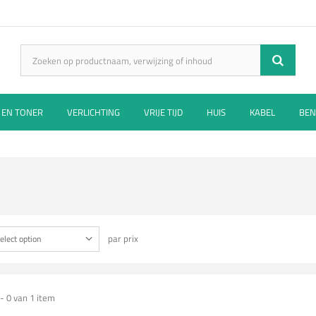
 EN TONER
VERLICHTING
VRIJE TIJD
HUIS
KABEL
BEN
par prix
elect option
- 0 van 1 item