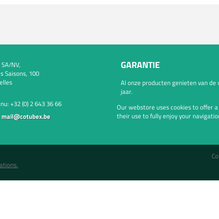
GARANTIE
 SA/NV,
s Saisons, 100
elles
Al onze producten genieten van de 
jaar.
 nu:
+32 (0) 2 643 36 66
Our webstore uses cookies to offer 
their use to fully enjoy your navigatio
:
mail@cotubex.be
Co
ations.