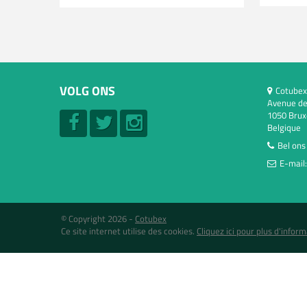
VOLG ONS
Cotubex
Avenue de
1050 Brux
Belgique
Bel ons
E-mail
© Copyright 2026 -
Cotubex
Ce site internet utilise des cookies.
Cliquez ici pour plus d'inform