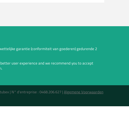
wettelijke garantie (conformiteit van goederen) gedurende 2
a better user experience and we recommend you to accept
n.
tubex |
N° d'entreprise : 0468.206.627
|
Algemene Voorwaarden