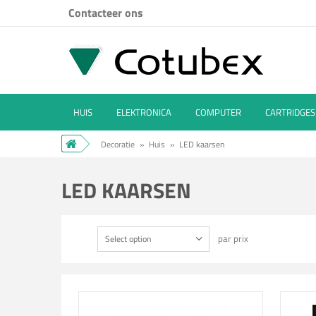
Contacteer ons
HUIS
ELEKTRONICA
COMPUTER
CARTRIDGES
Decoratie
»
Huis
»
LED kaarsen
LED KAARSEN
par prix
Select option