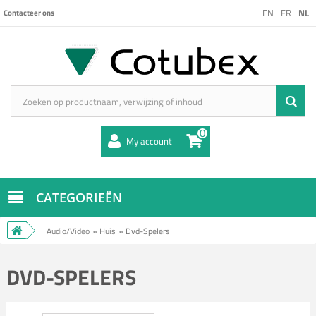
EN
FR
NL
Contacteer ons
0
My account
CATEGORIEËN
Audio/Video
»
Huis
»
Dvd-Spelers
DVD-SPELERS