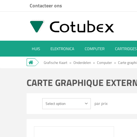
Contacteer ons
HUIS
ELEKTRONICA
COMPUTER
CARTRIDGES
Grafische Kaart
»
Onderdelen
»
Computer
»
Carte graphi
CARTE GRAPHIQUE EXTE
par prix
Select option