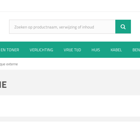
 EN TONER
VERLICHTING
VRIJE TIJD
HUIS
KABEL
BEN
que externe
RNE