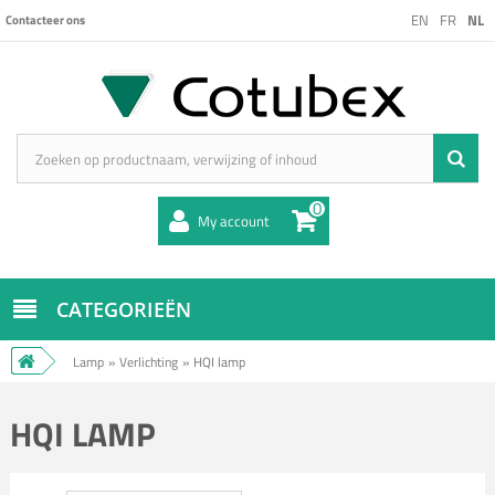
EN
FR
NL
Contacteer ons
0
My account
CATEGORIEËN
Lamp
»
Verlichting
»
HQI lamp
HQI LAMP