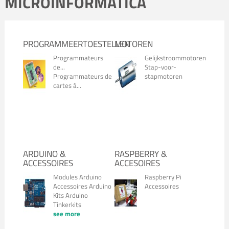
MICROINFORMATICA
PROGRAMMEERTOESTELLEN
MOTOREN
Programmateurs
Gelijkstroommotoren
de...
Stap-voor-
Programmateurs de
stapmotoren
cartes à...
ARDUINO &
RASPBERRY &
ACCESSOIRES
ACCESOIRES
Modules Arduino
Raspberry Pi
Accessoires Arduino
Accessoires
Kits Arduino
Tinkerkits
see more