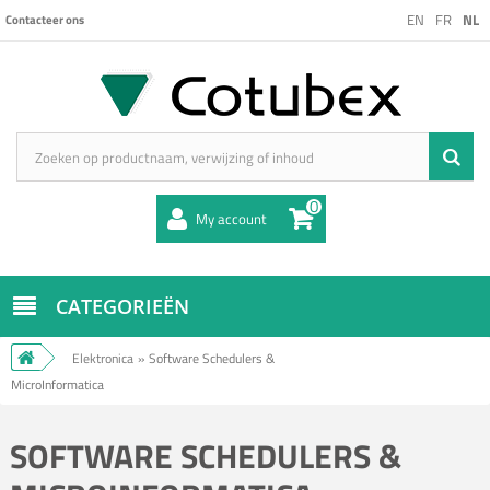
EN
FR
NL
Contacteer ons
0
My account
CATEGORIEËN
Elektronica
»
Software Schedulers &
MicroInformatica
SOFTWARE SCHEDULERS &