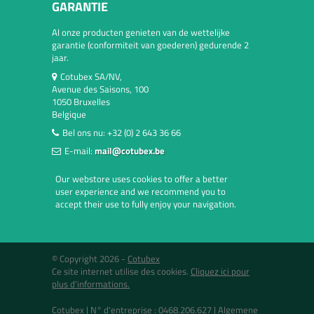
GARANTIE
Al onze producten genieten van de wettelijke
garantie (conformiteit van goederen) gedurende 2
jaar.
Cotubex SA/NV,
Avenue des Saisons, 100
1050 Bruxelles
Belgique
Bel ons nu:
+32 (0) 2 643 36 66
E-mail:
mail@cotubex.be
Our webstore uses cookies to offer a better
user experience and we recommend you to
accept their use to fully enjoy your navigation.
© Copyright 2026 -
Cotubex
Ce site internet utilise des cookies.
Cliquez ici pour
plus d'informations.
Cotubex |
N° d'entreprise : 0468.206.627
|
Algemene