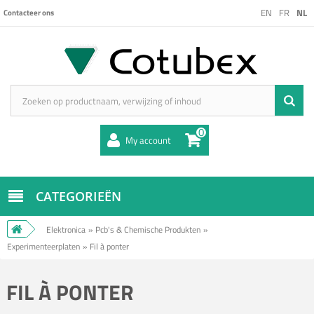
EN
FR
NL
Contacteer ons
0
My account
CATEGORIEËN
Elektronica
»
Pcb's & Chemische Produkten
»
Experimenteerplaten
»
Fil à ponter
FIL À PONTER