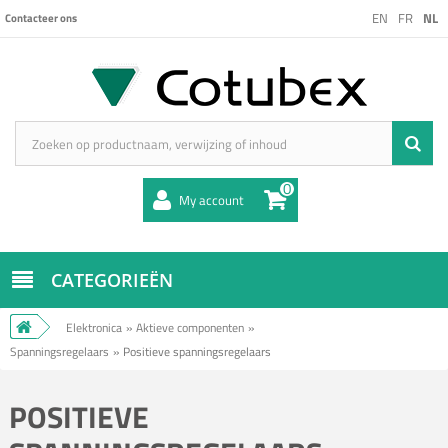
EN
FR
NL
Contacteer ons
0
My account
CATEGORIEËN
Elektronica
»
Aktieve componenten
»
Spanningsregelaars
»
Positieve spanningsregelaars
POSITIEVE