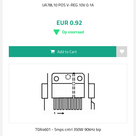
UA78L10 POS V-REG 10V 0.1A
EUR 0.92
Op voorraad
Add to Cart
TDA4601 - Smps cntrl 350W 90kHz bip