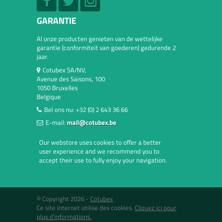
GARANTIE
Al onze producten genieten van de wettelijke
garantie (conformiteit van goederen) gedurende 2
jaar.
Cotubex SA/NV,
Avenue des Saisons, 100
1050 Bruxelles
Belgique
Bel ons nu:
+32 (0) 2 643 36 66
E-mail:
mail@cotubex.be
Our webstore uses cookies to offer a better
user experience and we recommend you to
accept their use to fully enjoy your navigation.
© Copyright 2026 -
Cotubex
Ce site internet utilise des cookies.
Cliquez ici pour
plus d'informations.